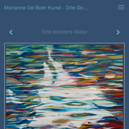
Marianne De Boer Kunst - Drie Dochters Water
Tog
navi
Drie dochters Water