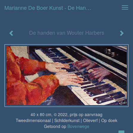
Marianne De Boer Kunst - De Handen Van Wouter Harbers
Tog
navi
De handen van Wouter Harbers
40 x 80 cm, © 2022, prijs op aanvraag
Tweedimensionaal | Schilderkunst | Olieverf | Op doek
Getoond op
Bovenwege