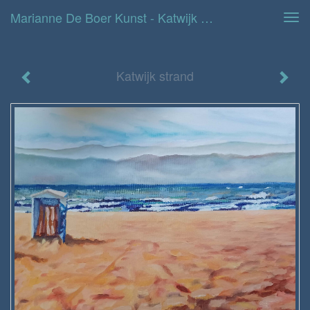
Marianne De Boer Kunst - Katwijk Strand
Tog
navi
Katwijk strand