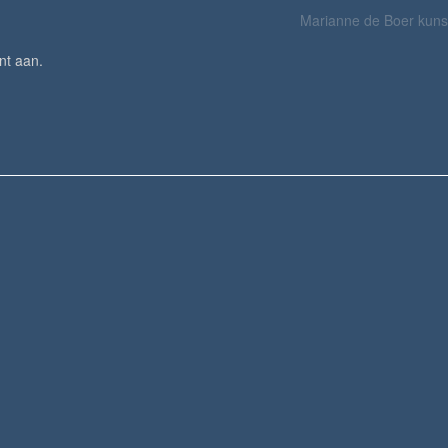
Marianne de Boer kuns
nt aan
.